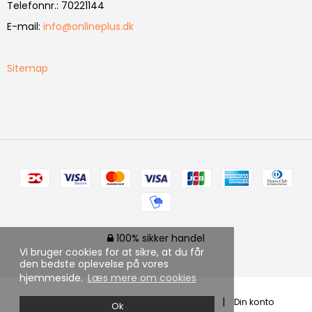
Telefonnr.
:
70221144
E-mail
:
info@onlineplus.dk
Sitemap
100% sikker handel
Vi bruger cookies for at sikre, at du får
den bedste oplevelse på vores
hjemmeside.
Læs mere om cookies
Forside
Shop
Blog
Information
Din konto
Ok